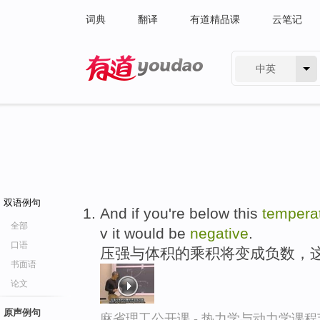
词典
翻译
有道精品课
云笔记
中英
有道 - 网易旗下搜索
双语例句
And if you're below this
tempera
全部
v it would be
negative
.
口语
压强与体积的乘积将变成负数，
书面语
论文
原声例句
麻省理工公开课 - 热力学与动力学课程