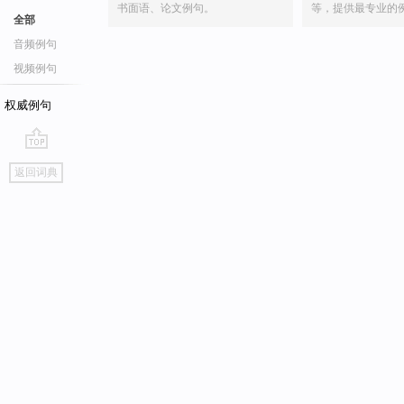
书面语、论文例句。
等，提供最专业的
全部
音频例句
视频例句
权威例句
go
返回词典
top