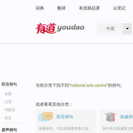
词典
翻译
有道精品课
云笔记
中英
有道 - 网易旗下搜索
双语例句
当前分类下找不到"
national arts centre
"的例句。
全部
口语
或者看看其他分类：
书面语
双语例句
权威例
论文
海量例句，可以按难度查看口语、
例句来自权威英文
原声例句