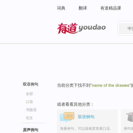
词典
翻译
有道精品课
中
有道 - 网易旗下搜索
双语例句
当前分类下找不到"
name of the drawee
全部
口语
或者看看其他分类：
书面语
双语例句
论文
海量例句，可以按难度查看口语、
例句
原声例句