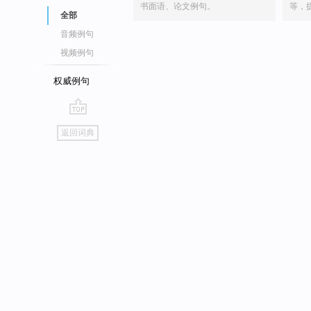
书面语、论文例句。
等，
全部
音频例句
视频例句
权威例句
go
返回词典
top