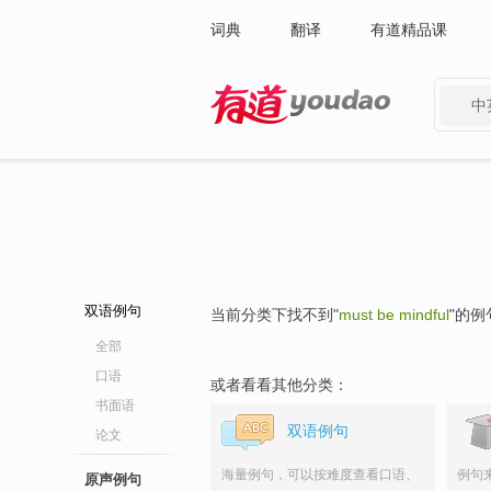
词典
翻译
有道精品课
中
有道 - 网易旗下搜索
双语例句
当前分类下找不到"
must be mindful
"的例
全部
口语
或者看看其他分类：
书面语
双语例句
论文
海量例句，可以按难度查看口语、
例句
原声例句