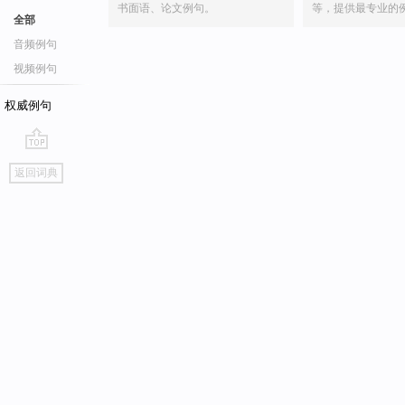
书面语、论文例句。
等，提供最专业的
全部
音频例句
视频例句
权威例句
go
返回词典
top