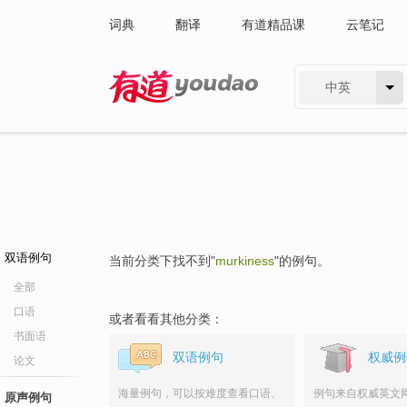
词典
翻译
有道精品课
云笔记
中英
有道 - 网易旗下搜索
双语例句
当前分类下找不到"
murkiness
"的例句。
全部
口语
或者看看其他分类：
书面语
双语例句
权威例
论文
海量例句，可以按难度查看口语、
例句来自权威英文
原声例句