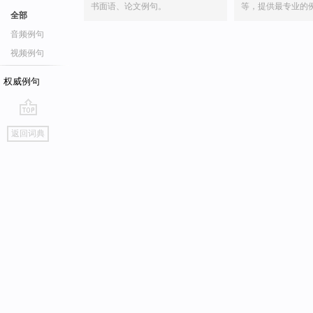
书面语、论文例句。
等，提供最专业的
全部
音频例句
视频例句
权威例句
go
返回词典
top