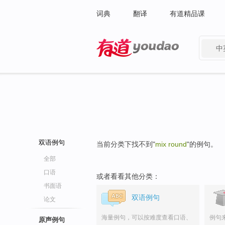
词典
翻译
有道精品课
中
有道 - 网易旗下搜索
双语例句
当前分类下找不到"
mix round
"的例句。
全部
口语
或者看看其他分类：
书面语
双语例句
论文
海量例句，可以按难度查看口语、
例句
原声例句