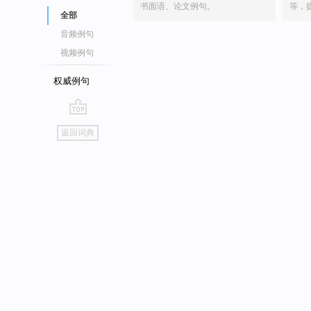
书面语、论文例句。
等，
全部
音频例句
视频例句
权威例句
go
返回词典
top