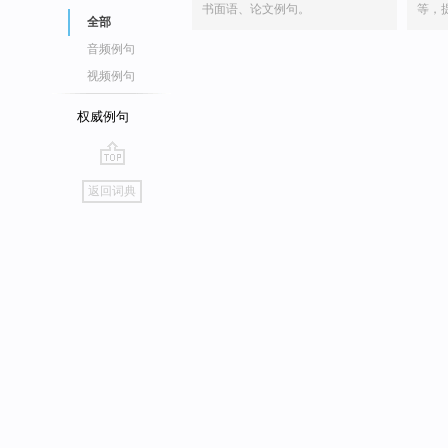
书面语、论文例句。
等，
全部
音频例句
视频例句
权威例句
go
返回词典
top