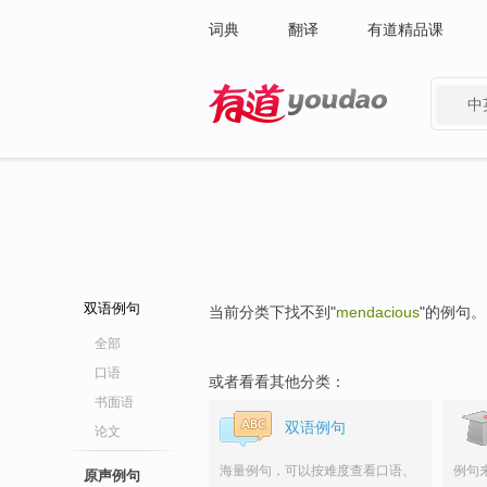
词典
翻译
有道精品课
中
有道 - 网易旗下搜索
双语例句
当前分类下找不到"
mendacious
"的例句。
全部
口语
或者看看其他分类：
书面语
双语例句
论文
海量例句，可以按难度查看口语、
例句
原声例句