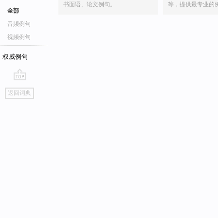
书面语、论文例句。
等，提供最专业的
全部
音频例句
视频例句
权威例句
go
返回词典
top