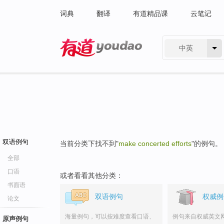
词典
翻译
有道精品课
云笔记
中英
有道 - 网易旗下搜索
双语例句
当前分类下找不到"
make concerted efforts
"的例句。
全部
口语
或者看看其他分类：
书面语
双语例句
权威例
论文
海量例句，可以按难度查看口语、
例句来自权威英文
原声例句