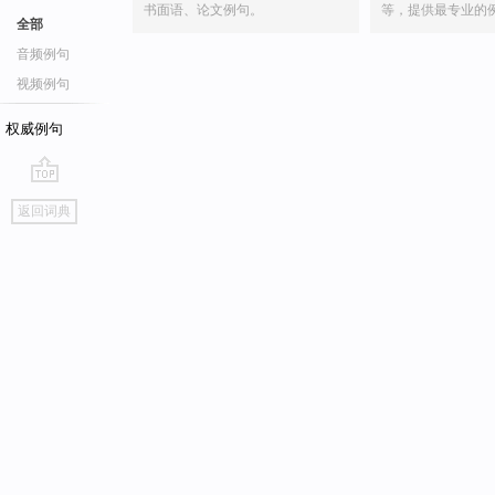
书面语、论文例句。
等，提供最专业的
全部
音频例句
视频例句
权威例句
go
返回词典
top