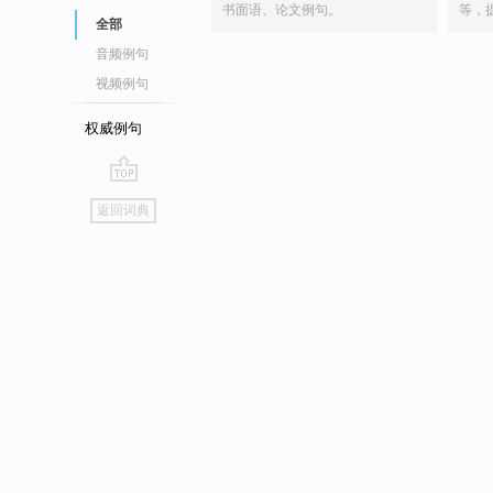
书面语、论文例句。
等，
全部
音频例句
视频例句
权威例句
go
返回词典
top