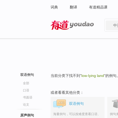
词典
翻译
有道精品课
中
有道 - 网易旗下搜索
双语例句
当前分类下找不到"
low-lying land
"的例句
全部
口语
或者看看其他分类：
书面语
双语例句
论文
海量例句，可以按难度查看口语、
例句
原声例句