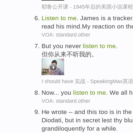
耶鲁公开课 - 1945年后的美国小说课
Listen
to
me
. James is a tracker
read his mind.My reaction on the
VOA: standard.other
But you never
listen
to
me
.
但你从来不听我的。
I should have 实战 - SpeakingMa
Now... you
listen
to
me
. We all 
VOA: standard.other
He wrote -- and this too is in th
Diodati, but in secret lest thy bl
grandiloquently for a while.