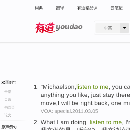
词典
翻译
有道精品课
云笔记
中英
有道 - 网易旗下搜索
双语例句
"Michaelson,
listen
to
me
, you c
全部
anything you like, just stay ther
口语
move,I will be right back, one m
书面语
VOA: special.2011.03.05
论文
What I am doing,
listen
to
me
, I
原声例句