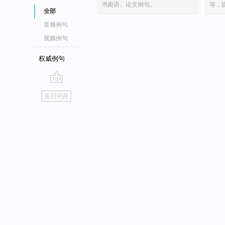
书面语、论文例句。
等，
全部
音频例句
视频例句
权威例句
go
返回词典
top