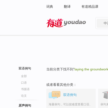
词典
翻译
有道精品课
中
有道 - 网易旗下搜索
双语例句
当前分类下找不到"
laying the groundwork
全部
口语
或者看看其他分类：
书面语
双语例句
论文
海量例句，可以按难度查看口语、
例句
原声例句