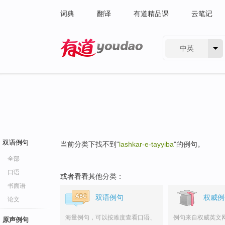
词典
翻译
有道精品课
云笔记
中英
有道 - 网易旗下搜索
双语例句
当前分类下找不到"
lashkar-e-tayyiba
"的例句。
全部
口语
或者看看其他分类：
书面语
双语例句
权威例
论文
海量例句，可以按难度查看口语、
例句来自权威英文
原声例句