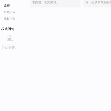
书面语、论文例句。
等，提供最专业的
全部
音频例句
视频例句
权威例句
go
返回词典
top