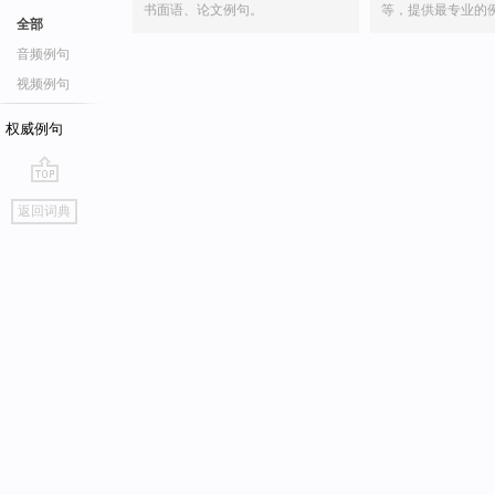
书面语、论文例句。
等，提供最专业的
全部
音频例句
视频例句
权威例句
go
返回词典
top