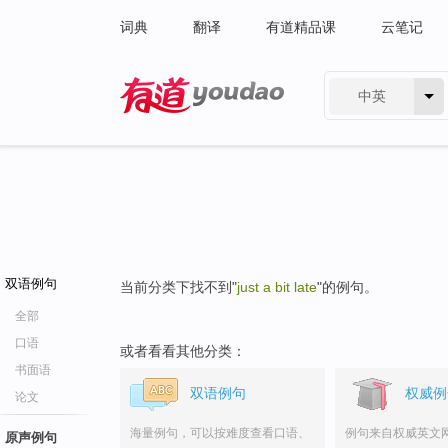
词典
翻译
有道精品课
云笔记
中英
有道 - 网易旗下搜索
双语例句
当前分类下找不到"
just a bit late
"的例句。
全部
口语
或者看看其他分类：
书面语
双语例句
权威例
论文
海量例句，可以按难度查看口语、
例句来自权威英文
原声例句