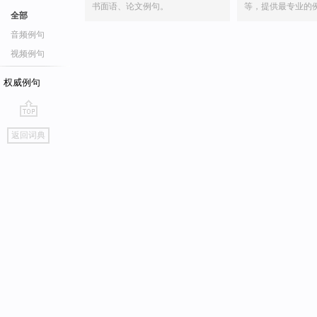
书面语、论文例句。
等，提供最专业的
全部
音频例句
视频例句
权威例句
go
返回词典
top