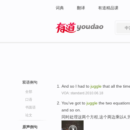
词典
翻译
有道精品课
中
有道 - 网易旗下搜索
双语例句
And so I had to
juggle
that all the tim
全部
VOA: standard.2010.06.18
口语
You've got to
juggle
the two equations,
书面语
and so on.
论文
同时处理这两个方程,这个两边乘以4,
原声例句