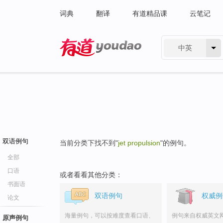
词典
翻译
有道精品课
云笔记
中英
有道 - 网易旗下搜索
双语例句
当前分类下找不到"
jet propulsion
"的例句。
全部
口语
或者看看其他分类：
书面语
双语例句
权威例
论文
海量例句，可以按难度查看口语、
例句来自权威英文
原声例句