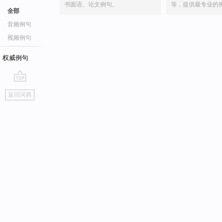
书面语、论文例句。
等，提供最专业的
全部
音频例句
视频例句
权威例句
go
返回词典
top