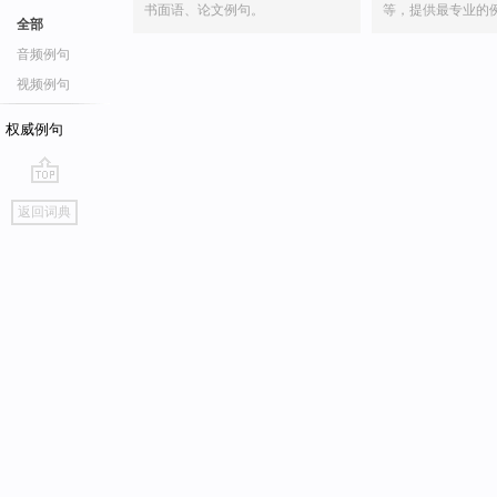
书面语、论文例句。
等，提供最专业的
全部
音频例句
视频例句
权威例句
go
返回词典
top