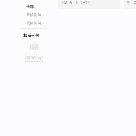
书面语、论文例句。
等，
全部
音频例句
视频例句
权威例句
go
返回词典
top