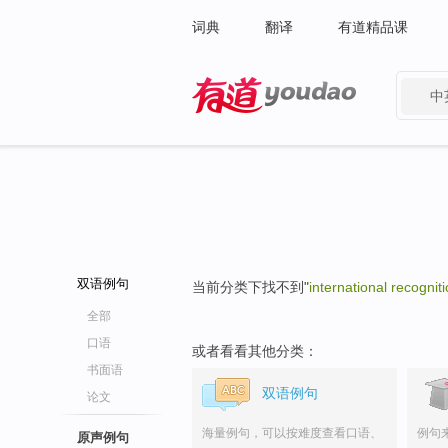
词典
翻译
有道精品课
中
有道 - 网易旗下搜索
双语例句
当前分类下找不到"
international recognit
全部
口语
或者看看其他分类：
书面语
双语例句
论文
海量例句，可以按难度查看口语、
例句
原声例句