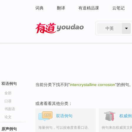
词典
翻译
有道精品课
云笔记
中英
有道 - 网易旗下搜索
双语例句
当前分类下找不到"
intercrystalline corrosion
"的例句
全部
口语
或者看看其他分类：
书面语
双语例句
权威例
论文
海量例句，可以按难度查看口语、
例句来自权威英文
原声例句