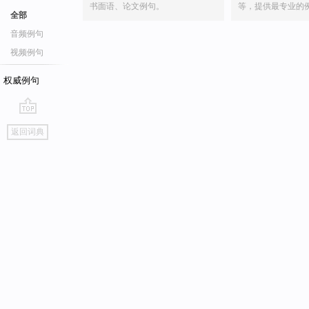
书面语、论文例句。
等，提供最专业的
全部
音频例句
视频例句
权威例句
go
返回词典
top