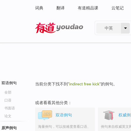
词典
翻译
有道精品课
云笔记
中英
有道 - 网易旗下搜索
双语例句
当前分类下找不到"
indirect free kick
"的例句。
全部
口语
或者看看其他分类：
书面语
双语例句
权威例
论文
海量例句，可以按难度查看口语、
例句来自权威英文
原声例句