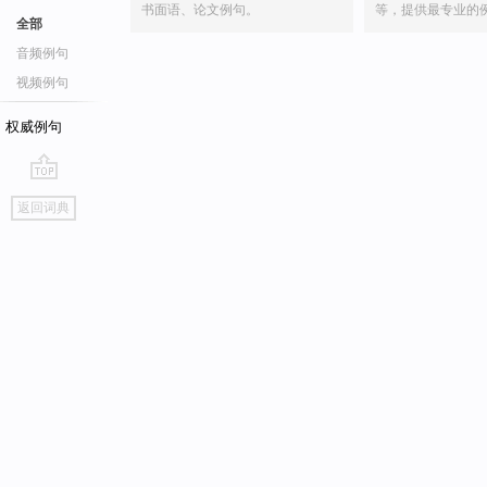
书面语、论文例句。
等，提供最专业的
全部
音频例句
视频例句
权威例句
go
返回词典
top