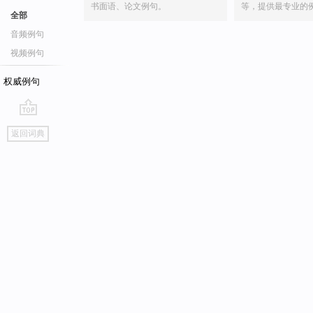
书面语、论文例句。
等，提供最专业的
全部
音频例句
视频例句
权威例句
go
返回词典
top