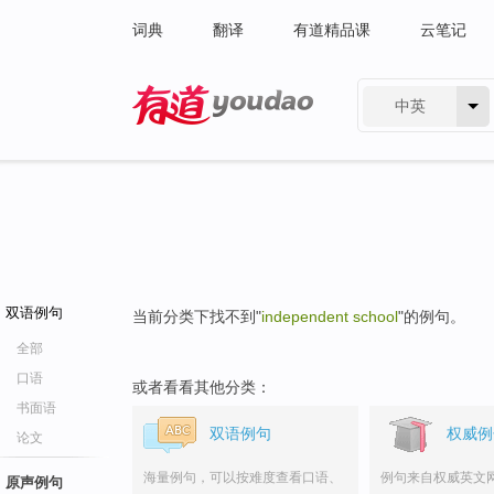
词典
翻译
有道精品课
云笔记
中英
有道 - 网易旗下搜索
双语例句
当前分类下找不到"
independent school
"的例句。
全部
口语
或者看看其他分类：
书面语
双语例句
权威例
论文
海量例句，可以按难度查看口语、
例句来自权威英文
原声例句