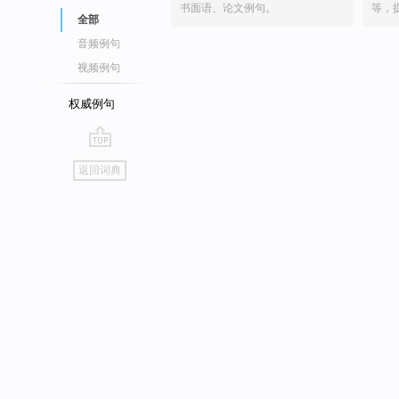
书面语、论文例句。
等，
全部
音频例句
视频例句
权威例句
go
返回词典
top