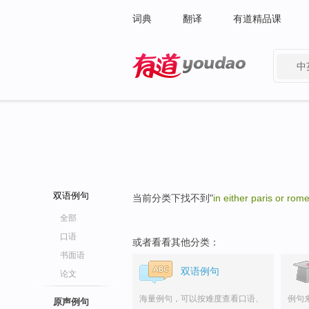
词典
翻译
有道精品课
中
有道 - 网易旗下搜索
双语例句
当前分类下找不到"
in either paris or rom
全部
口语
或者看看其他分类：
书面语
双语例句
论文
海量例句，可以按难度查看口语、
例句
原声例句