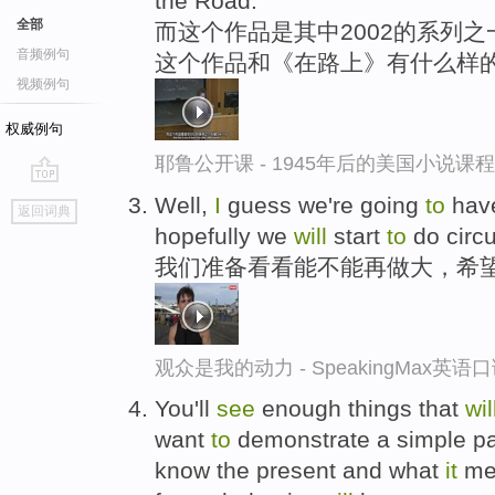
the Road.
全部
而这个作品是其中2002的系列
音频例句
这个作品和《在路上》有什么样
视频例句
权威例句
耶鲁公开课 - 1945年后的美国小说课
go
Well,
I
guess we're going
to
hav
返回词典
top
hopefully we
will
start
to
do circ
我们准备看看能不能再做大，希
观众是我的动力 - SpeakingMax英语
You'll
see
enough things that
wil
want
to
demonstrate a simple p
know the present and what
it
me