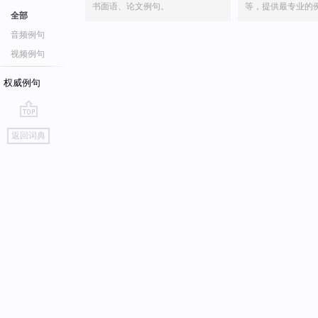
书面语、论文例句。
等，提供最专业的
全部
音频例句
视频例句
权威例句
go
返回词典
top