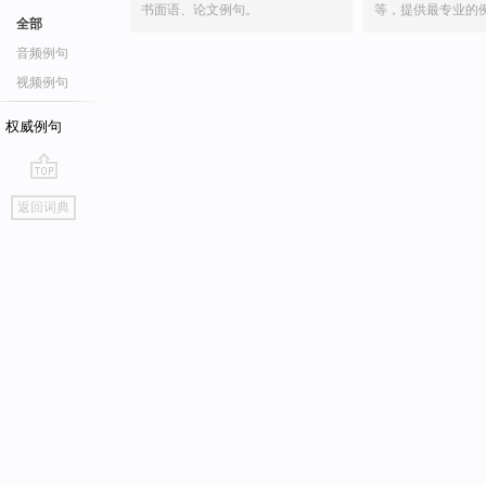
书面语、论文例句。
等，提供最专业的
全部
音频例句
视频例句
权威例句
go
返回词典
top