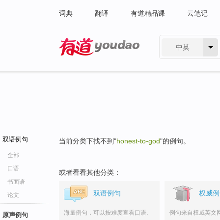
词典
翻译
有道精品课
云笔记
中英
有道 - 网易旗下搜索
双语例句
当前分类下找不到"
honest-to-god
"的例句。
全部
口语
或者看看其他分类：
书面语
双语例句
权威例
论文
海量例句，可以按难度查看口语、
例句来自权威英文
原声例句