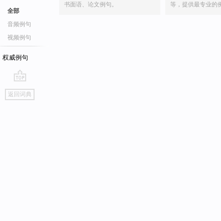
书面语、论文例句。
等，提供最专业的
全部
音频例句
视频例句
权威例句
go
返回词典
top