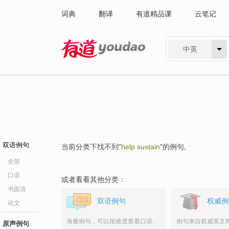
词典
翻译
有道精品课
云笔记
中英
有道 - 网易旗下搜索
双语例句
当前分类下找不到"
help sustain
"的例句。
全部
口语
或者看看其他分类：
书面语
双语例句
权威例
论文
海量例句，可以按难度查看口语、
例句来自权威英文
原声例句