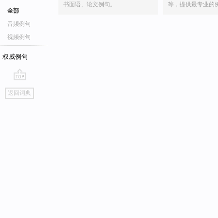
书面语、论文例句。
等，提供最专业的
全部
音频例句
视频例句
权威例句
go
返回词典
top