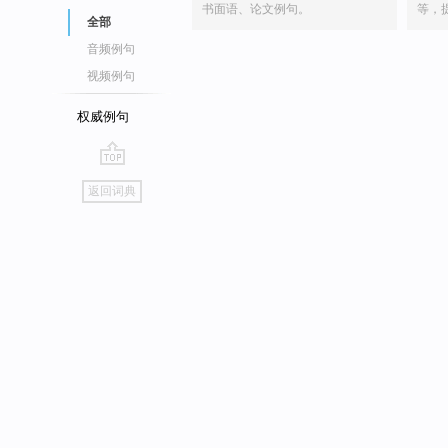
书面语、论文例句。
等，
全部
音频例句
视频例句
权威例句
go
返回词典
top