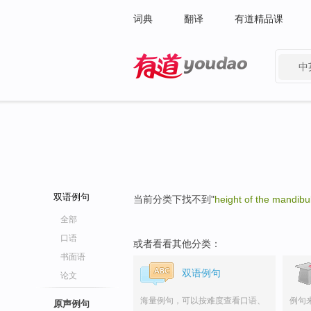
词典
翻译
有道精品课
中
有道 - 网易旗下搜索
双语例句
当前分类下找不到"
height of the mandibu
全部
口语
或者看看其他分类：
书面语
双语例句
论文
海量例句，可以按难度查看口语、
例句
原声例句