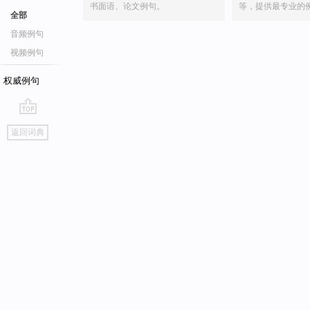
书面语、论文例句。
等，提供最专业的
全部
音频例句
视频例句
权威例句
go
返回词典
top