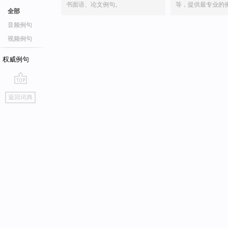
书面语、论文例句。
等，提供最专业的
全部
音频例句
视频例句
权威例句
go
返回词典
top