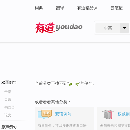
词典
翻译
有道精品课
云笔记
中英
有道 - 网易旗下搜索
双语例句
当前分类下找不到"
grimy
"的例句。
全部
口语
或者看看其他分类：
书面语
双语例句
权威例
论文
海量例句，可以按难度查看口语、
例句来自权威英文
原声例句