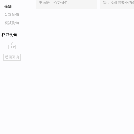
书面语、论文例句。
等，提供最专业的
全部
音频例句
视频例句
权威例句
go
返回词典
top