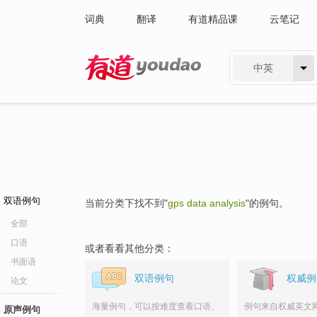
词典
翻译
有道精品课
云笔记
中英
有道 - 网易旗下搜索
双语例句
当前分类下找不到"
gps data analysis
"的例句。
全部
口语
或者看看其他分类：
书面语
双语例句
权威例
论文
海量例句，可以按难度查看口语、
例句来自权威英文
原声例句