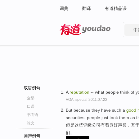
词典
翻译
有道精品课
中
有道 - 网易旗下搜索
双语例句
A
reputation
-- what people think of 
全部
VOA: special.2011.07.22
口语
But because they have such a
good
书面语
securities, people just took them as 
论文
但是这些评级公司有着良好声誉，基于
们。
原声例句