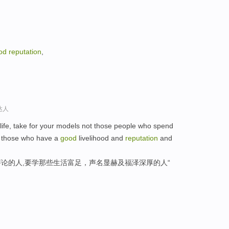
od
reputation
,
达人
life, take for your models not those people who spend
ut those who have a
good
livelihood and
reputation
and
论的人,要学那些生活富足，声名显赫及福泽深厚的人“