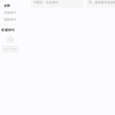
书面语、论文例句。
等，提供最专业的
全部
音频例句
视频例句
权威例句
go
返回词典
top