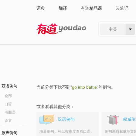
词典
翻译
有道精品课
云笔记
中英
有道 - 网易旗下搜索
双语例句
当前分类下找不到"
go into battle
"的例句。
全部
口语
或者看看其他分类：
书面语
双语例句
权威例
论文
海量例句，可以按难度查看口语、
例句来自权威英文
原声例句