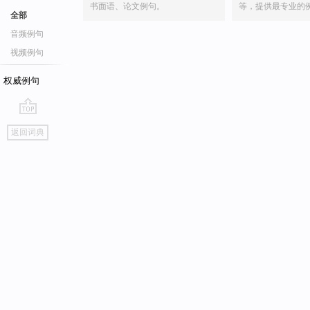
书面语、论文例句。
等，提供最专业的
全部
音频例句
视频例句
权威例句
go
返回词典
top