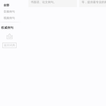
书面语、论文例句。
等，提供最专业的
全部
音频例句
视频例句
权威例句
go
返回词典
top