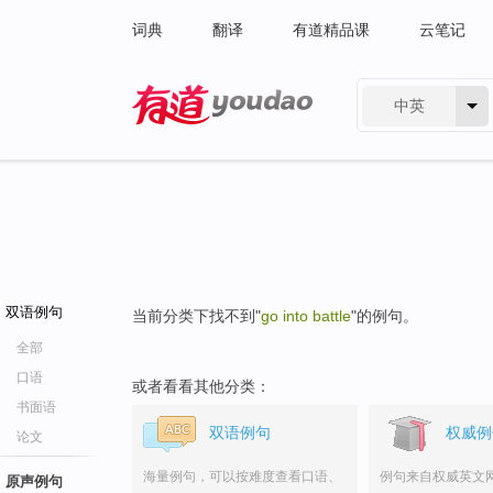
词典
翻译
有道精品课
云笔记
中英
有道 - 网易旗下搜索
双语例句
当前分类下找不到"
go into battle
"的例句。
全部
口语
或者看看其他分类：
书面语
双语例句
权威例
论文
海量例句，可以按难度查看口语、
例句来自权威英文
原声例句