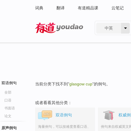
词典
翻译
有道精品课
云笔记
中英
有道 - 网易旗下搜索
双语例句
当前分类下找不到"
glasgow cup
"的例句。
全部
口语
或者看看其他分类：
书面语
双语例句
权威例
论文
海量例句，可以按难度查看口语、
例句来自权威英文
原声例句