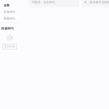
书面语、论文例句。
等，提供最专业的
全部
音频例句
视频例句
权威例句
go
返回词典
top