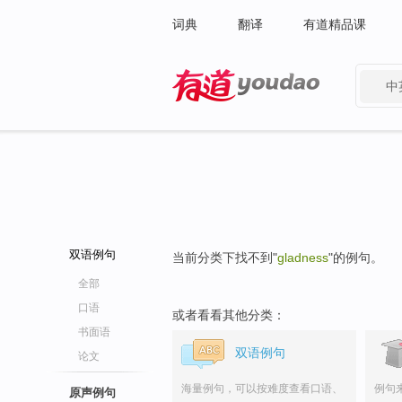
词典
翻译
有道精品课
中
有道 - 网易旗下搜索
双语例句
当前分类下找不到"
gladness
"的例句。
全部
口语
或者看看其他分类：
书面语
双语例句
论文
海量例句，可以按难度查看口语、
例句
原声例句