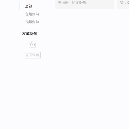
书面语、论文例句。
等，
全部
音频例句
视频例句
权威例句
go
返回词典
top