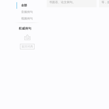
书面语、论文例句。
等，
全部
音频例句
视频例句
权威例句
go
返回词典
top