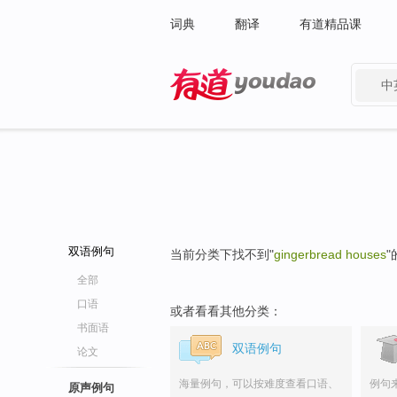
词典
翻译
有道精品课
中
有道 - 网易旗下搜索
双语例句
当前分类下找不到"
gingerbread houses
全部
口语
或者看看其他分类：
书面语
双语例句
论文
海量例句，可以按难度查看口语、
例句
原声例句