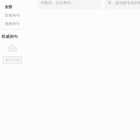
书面语、论文例句。
等，提供最专业的
全部
音频例句
视频例句
权威例句
go
返回词典
top