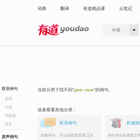
词典
翻译
有道精品课
云笔记
中英
有道 - 网易旗下搜索
双语例句
当前分类下找不到"
gear case
"的例句。
全部
口语
或者看看其他分类：
书面语
双语例句
权威例
论文
海量例句，可以按难度查看口语、
例句来自权威英文
原声例句