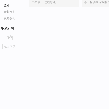
书面语、论文例句。
等，提供最专业的
全部
音频例句
视频例句
权威例句
go
返回词典
top