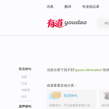
词典
翻译
有道精品课
中
有道 - 网易旗下搜索
双语例句
当前分类下找不到"
gauss elimination
"的
全部
口语
或者看看其他分类：
书面语
双语例句
论文
海量例句，可以按难度查看口语、
例句
原声例句