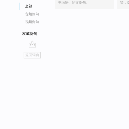
书面语、论文例句。
等，
全部
音频例句
视频例句
权威例句
go
返回词典
top