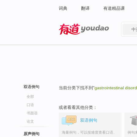
词典
翻译
有道精品课
中
有道 - 网易旗下搜索
双语例句
当前分类下找不到"
gastrointestinal disor
全部
口语
或者看看其他分类：
书面语
双语例句
论文
海量例句，可以按难度查看口语、
例句
原声例句