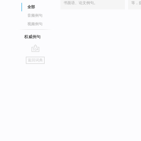
书面语、论文例句。
等，
全部
音频例句
视频例句
权威例句
go
返回词典
top