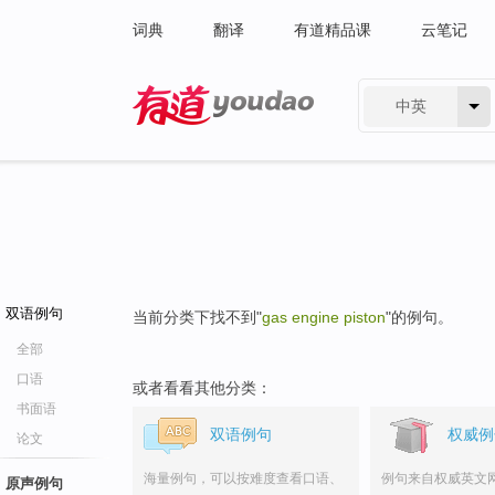
词典
翻译
有道精品课
云笔记
中英
有道 - 网易旗下搜索
双语例句
当前分类下找不到"
gas engine piston
"的例句。
全部
口语
或者看看其他分类：
书面语
双语例句
权威例
论文
海量例句，可以按难度查看口语、
例句来自权威英文
原声例句