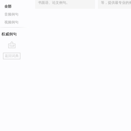
书面语、论文例句。
等，提供最专业的
全部
音频例句
视频例句
权威例句
go
返回词典
top