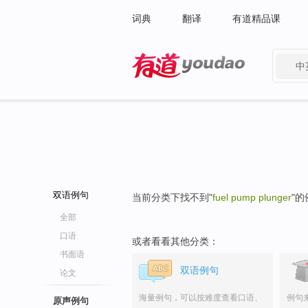
词典
翻译
有道精品课
中
有道 - 网易旗下搜索
双语例句
当前分类下找不到"
fuel pump plunger
"
全部
口语
或者看看其他分类：
书面语
双语例句
论文
海量例句，可以按难度查看口语、
例句
原声例句