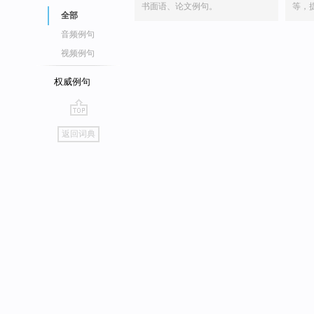
书面语、论文例句。
等，
全部
音频例句
视频例句
权威例句
go
返回词典
top