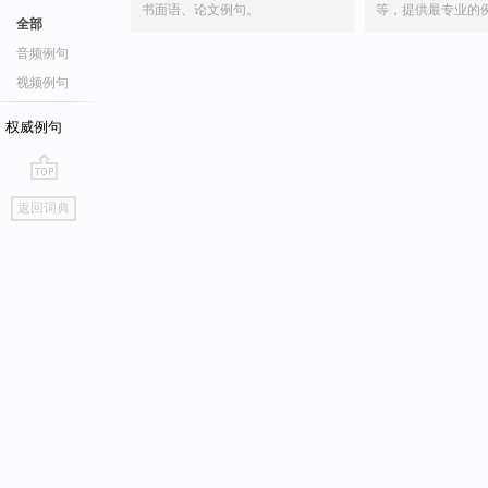
书面语、论文例句。
等，提供最专业的
全部
音频例句
视频例句
权威例句
go
返回词典
top