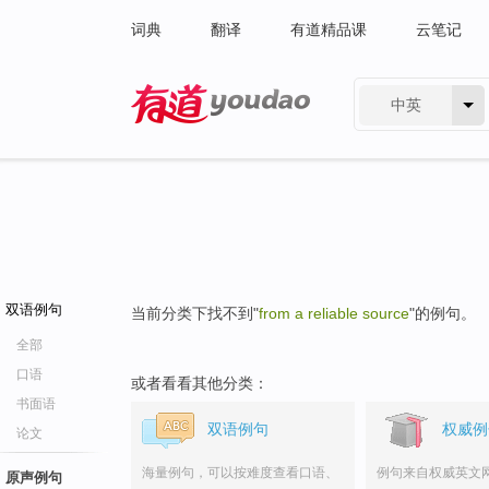
词典
翻译
有道精品课
云笔记
中英
有道 - 网易旗下搜索
双语例句
当前分类下找不到"
from a reliable source
"的例句。
全部
口语
或者看看其他分类：
书面语
双语例句
权威例
论文
海量例句，可以按难度查看口语、
例句来自权威英文
原声例句