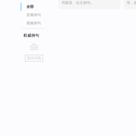
书面语、论文例句。
等，
全部
音频例句
视频例句
权威例句
go
返回词典
top