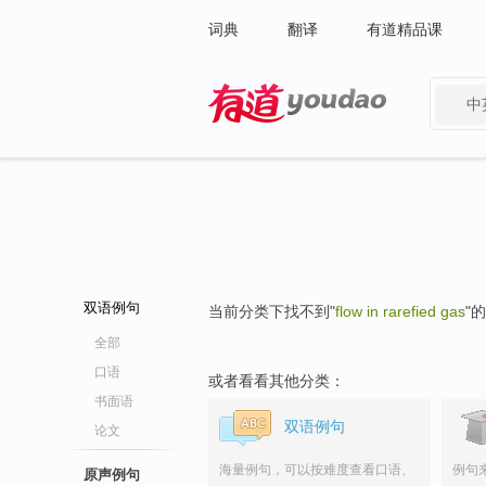
词典
翻译
有道精品课
中
有道 - 网易旗下搜索
双语例句
当前分类下找不到"
flow in rarefied gas
"
全部
口语
或者看看其他分类：
书面语
双语例句
论文
海量例句，可以按难度查看口语、
例句
原声例句