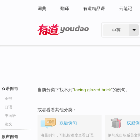
词典
翻译
有道精品课
云笔记
中英
有道 - 网易旗下搜索
双语例句
当前分类下找不到"
facing glazed brick
"的例句。
全部
口语
或者看看其他分类：
书面语
双语例句
权威例
论文
海量例句，可以按难度查看口语、
例句来自权威英文
原声例句