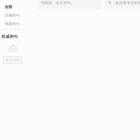
书面语、论文例句。
等，提供最专业的
全部
音频例句
视频例句
权威例句
go
返回词典
top