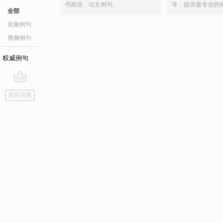
书面语、论文例句。
等，提供最专业的
全部
音频例句
视频例句
权威例句
go
返回词典
top