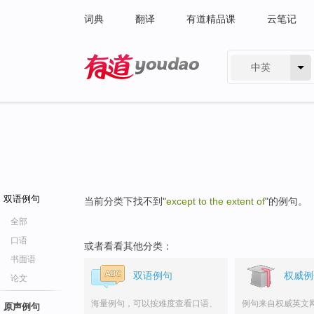
词典
翻译
有道精品课
云笔记
中英
有道 - 网易旗下搜索
双语例句
当前分类下找不到"
except to the extent of
"的例句。
全部
口语
或者看看其他分类：
书面语
双语例句
权威例
论文
海量例句，可以按难度查看口语、
例句来自权威英文
原声例句